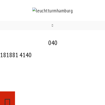
Zum
Inhalt
springen
040
181881 4140