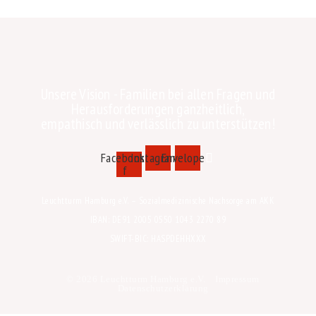
Unsere Vision - Familien bei allen Fragen und
Herausforderungen ganzheitlich,
empathisch und verlässlich zu unterstützen!
Facebook-
Instagram
Envelope
f
Leuchtturm Hamburg e.V. – Sozialmedizinische Nachsorge am AKK
IBAN: DE91 2005 0550 1043 2270 89
SWIFT-BIC: HASPDEHHXXX
© 2026 Leuchtturm Hamburg e.V.
Impressum
Datenschutzerklärung